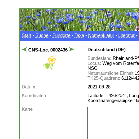
Start
•
Suche
•
Fundorte
•
Taxa
•
Nomenklatur
•
Literatur
•
Deutschland (DE)
CNS-Loc. 0002436
Bundesland
Rheinland-Pf
Locus:
Weg vom Rotenfe
NSG
Naturräumliche Einheit
1
TK25-Quadrant:
6112/44
Datum
2021-09-28
Koordinaten
Latitude = 49.8204°, Long
Koordinatengenauigkeit 
Karte