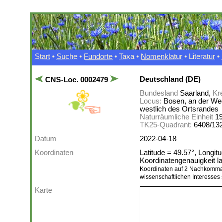
Start
•
Suche
•
Fundorte
•
Taxa
•
Nomenklatur
•
Literatur
•
Deutschland (DE)
CNS-Loc. 0002479
Bundesland
Saarland,
Kr
Locus:
Bosen, an der We
westlich des Ortsrandes
Naturräumliche Einheit
1
TK25-Quadrant:
6408/13
Datum
2022-04-18
Koordinaten
Latitude = 49.57°, Longit
Koordinatengenauigkeit 
Koordinaten auf 2 Nachkomma
wissenschaftlichen Interesses 
Karte