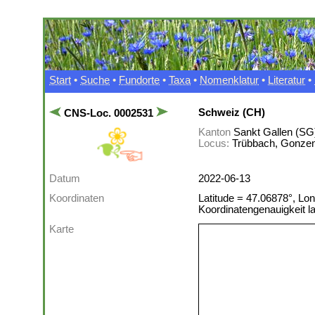
Start
•
Suche
•
Fundorte
•
Taxa
•
Nomenklatur
•
Literatur
•
Schweiz (CH)
CNS-Loc. 0002531
Kanton
Sankt Gallen (SG
Locus:
Trübbach, Gonzen-
Datum
2022-06-13
Koordinaten
Latitude = 47.06878°, Lon
Koordinatengenauigkeit 
Karte