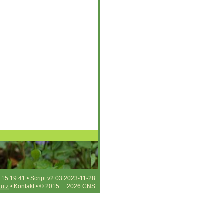
 15:19:41 • Script v2.03 2023-11-28
utz
•
Kontakt
• © 2015 ... 2026 CNS