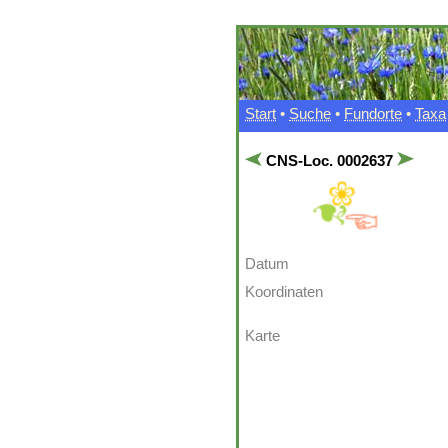
Start
•
Suche
•
Fundorte
•
Taxa
CNS-Loc. 0002637
Datum
Koordinaten
Karte