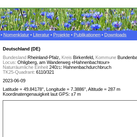
•
Nomenklatur
•
Literatur
•
Projekte
•
Publikationen
•
Downloads
Deutschland (DE)
Bundesland
Rheinland-Pfalz,
Kreis
Birkenfeld,
Kommune
Bundenb
Locus:
Ohligberg, am Wanderweg «Hahnenbachtour»
Naturräumliche Einheit
240
: Hahnenbachdurchbruch
21
TK25-Quadrant:
6110/321
2023-06-09
Latitude = 49.84178°, Longitude = 7.3886°, Altitude = 287 m
Koordinatengenauigkeit laut GPS: ±7 m