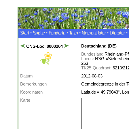
Start
•
Suche
•
Fundorte
•
Taxa
•
Nomenklatur
•
Literatur
•
Deutschland (DE)
CNS-Loc. 0000264
Bundesland
Rheinland-Pf
Locus:
NSG «Siefersheime
263
TK25-Quadrant:
6213/21
Datum
2012-08-03
Bemerkungen
Gemeindegrenze in der Top
Koordinaten
Latitude = 49.79043°, Lon
Karte