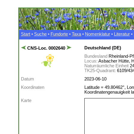
Start
•
Suche
•
Fundorte
•
Taxa
•
Nomenklatur
•
Literatur
•
Deutschland (DE)
CNS-Loc. 0002640
Bundesland
Rheinland-Pf
Locus:
Asbacher Hütte, Ha
Naturräumliche Einheit
2
TK25-Quadrant:
6109/43
Datum
2023-06-10
Koordinaten
Latitude = 49.80462°, Lon
Koordinatengenauigkeit 
Karte