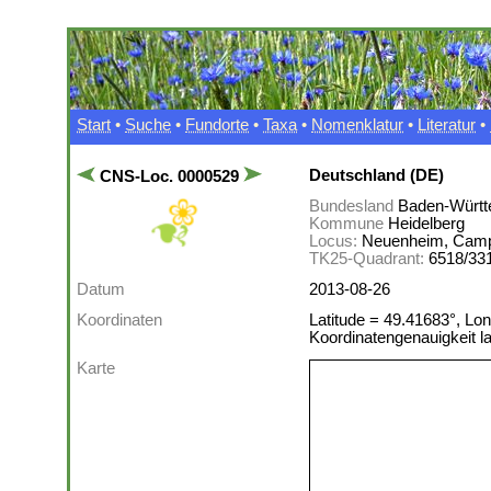
Start
•
Suche
•
Fundorte
•
Taxa
•
Nomenklatur
•
Literatur
•
Deutschland (DE)
CNS-Loc. 0000529
Bundesland
Baden-Württ
Kommune
Heidelberg
Locus:
Neuenheim, Camp
TK25-Quadrant:
6518/33
Datum
2013-08-26
Koordinaten
Latitude = 49.41683°, Lon
Koordinatengenauigkeit 
Karte