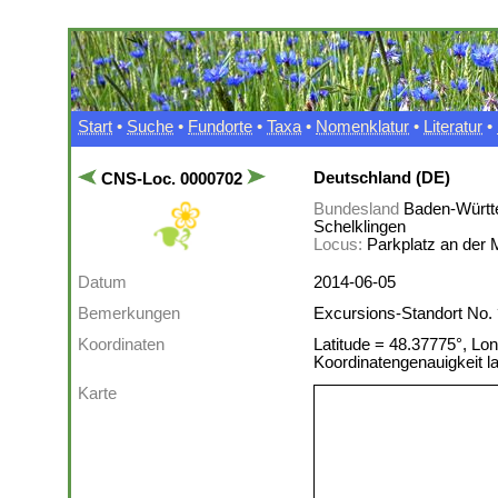
Start
•
Suche
•
Fundorte
•
Taxa
•
Nomenklatur
•
Literatur
•
Deutschland (DE)
CNS-Loc. 0000702
Bundesland
Baden-Württ
Schelklingen
Locus:
Parkplatz an der
Datum
2014-06-05
Bemerkungen
Excursions-Standort No. 
Koordinaten
Latitude = 48.37775°, Lon
Koordinatengenauigkeit 
Karte