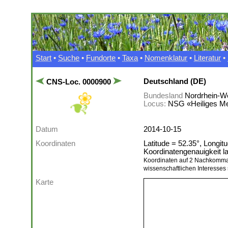
Start
•
Suche
•
Fundorte
•
Taxa
•
Nomenklatur
•
Literatur
•
Deutschland (DE)
CNS-Loc. 0000900
Bundesland
Nordrhein-We
Locus:
NSG «Heiliges Me
Datum
2014-10-15
Koordinaten
Latitude = 52.35°, Longitu
Koordinatengenauigkeit 
Koordinaten auf 2 Nachkomma
wissenschaftlichen Interesses 
Karte