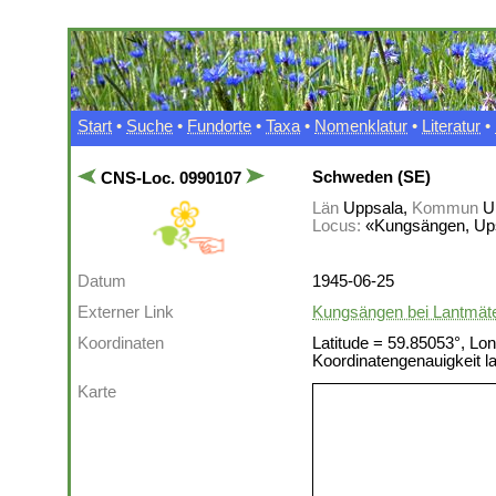
Start
•
Suche
•
Fundorte
•
Taxa
•
Nomenklatur
•
Literatur
•
Schweden (SE)
CNS-Loc. 0990107
Län
Uppsala,
Kommun
U
Locus:
«Kungsängen, Up
Datum
1945-06-25
Externer Link
Kungsängen bei Lantmäter
Koordinaten
Latitude = 59.85053°, Lon
Koordinatengenauigkeit 
Karte