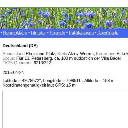
•
Nomenklatur
•
Literatur
•
Projekte
•
Publikationen
•
Downloads
Deutschland (DE)
Bundesland
Rheinland-Pfalz,
Kreis
Alzey-Worms,
Kommune
Eckel
Locus:
Flur 13, Petersberg, ca. 100 m südöstlich der Villa Bäder
TK25-Quadrant:
6213/222
2015-04-24
Latitude = 49.78672°, Longitude = 7.98511°, Altitude = 158 m
Koordinatengenauigkeit laut GPS: ±5 m