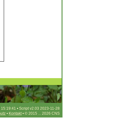
 15:19:41 • Script v2.03 2023-11-28
utz
•
Kontakt
• © 2015 ... 2026 CNS