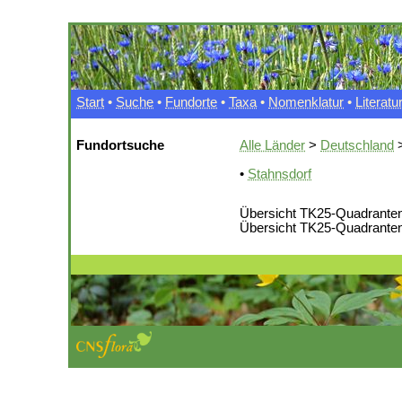
Start
•
Suche
•
Fundorte
•
Taxa
•
Nomenklatur
•
Literatu
Fundortsuche
Alle Länder
>
Deutschland
>
•
Stahnsdorf
Übersicht TK25-Quadranten
Übersicht TK25-Quadranten