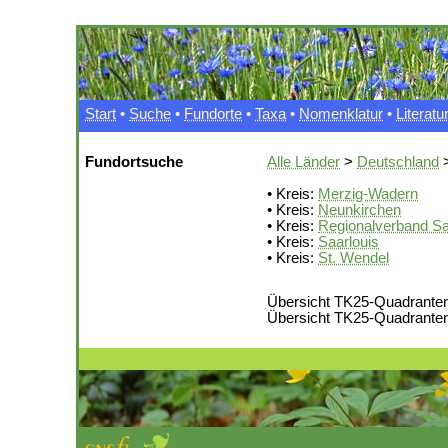
Start
•
Suche
•
Fundorte
•
Taxa
•
Nomenklatur
•
Literatu
Fundortsuche
Alle Länder
>
Deutschland
>
• Kreis:
Merzig-Wadern
• Kreis:
Neunkirchen
• Kreis:
Regionalverband S
• Kreis:
Saarlouis
• Kreis:
St. Wendel
Übersicht TK25-Quadranten
Übersicht TK25-Quadranten