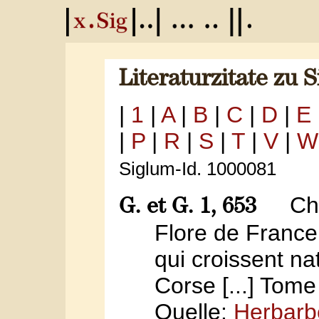
Literaturzitate zu 
|
1
|
A
|
B
|
C
|
D
|
E
|
P
|
R
|
S
|
T
|
V
|
W
Siglum-Id. 1000081
Cha
G. et G. 1, 653
Flore de France
qui croissent n
Corse [...] Tome
Quelle:
Herbarbe