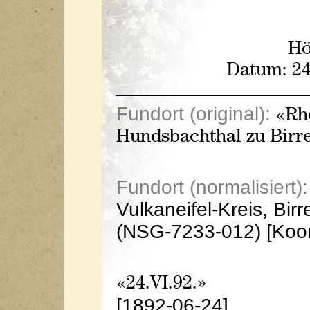
Hö
Datum: 24
Fundort (original):
«Rhe
Hundsbachthal zu Birre
Fundort (normalisiert):
Vulkaneifel-Kreis, Bi
(NSG-7233-012) [Koor
«24.VI.92.»
[1892-06-24]