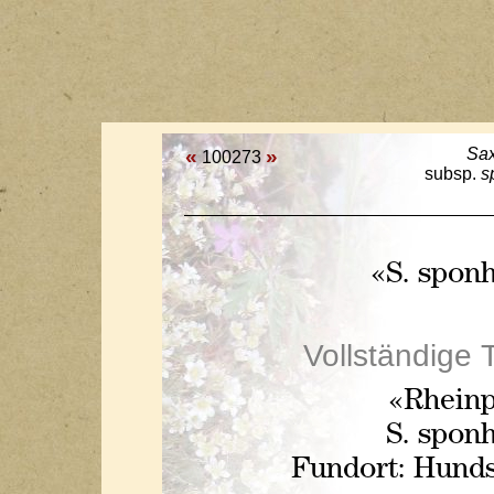
«
»
Sax
100273
subsp.
s
«S. spon
Vollständige 
«Rheinp
S. spon
Fundort: Hunds