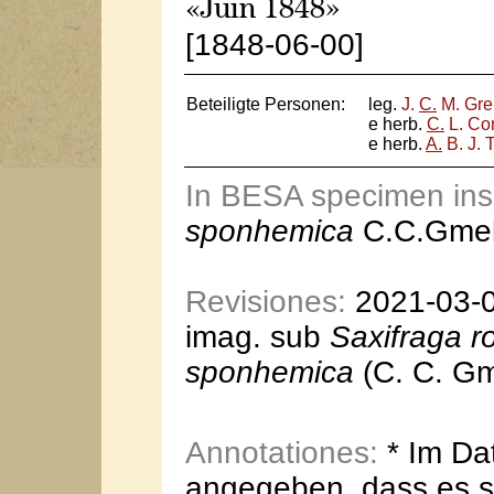
«Juin 1848»
[1848-06-00]
Beteiligte Personen:
leg.
J.
C.
M. Gre
e herb.
C.
L. Co
e herb.
A.
B. J. 
In BESA specimen in
sponhemica
C.C.Gmel
Revisiones:
2021-03-03
imag. sub
Saxifraga r
sponhemica
(C. C. Gm
Annotationes:
* Im Dat
angegeben, dass es s