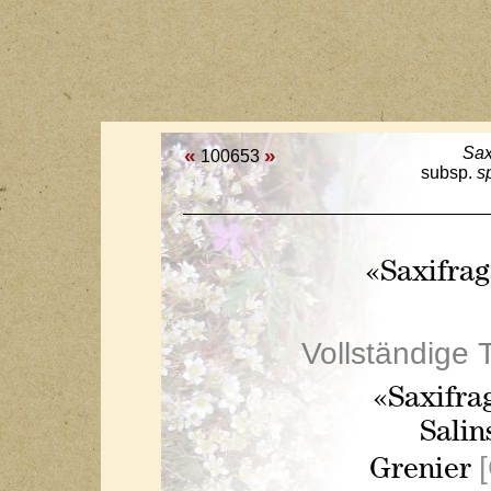
«
»
Sax
100653
subsp.
s
«Saxifra
Vollständige 
«Saxifr
Salin
Grenier