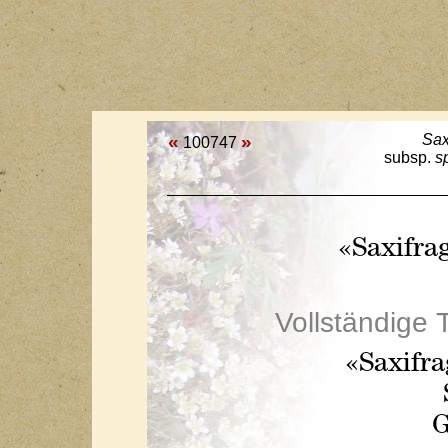
«
»
Sax
100747
subsp.
s
«Saxifra
Vollständige 
«Saxifra
G