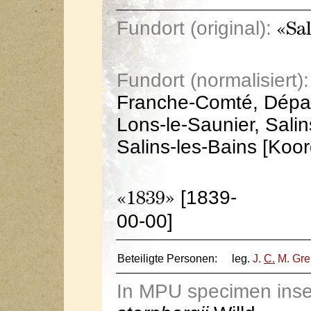
Fundort (original):
«Sal
Fundort (normalisiert):
Franche-Comté, Dépar
Lons-le-Saunier, Salin
Salins-les-Bains [Koo
[1839-
«1839»
00-00]
Beteiligte Personen:
leg.
J.
C.
M. Gre
In MPU specimen ins