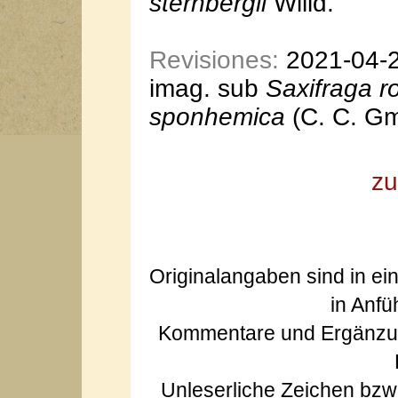
sternbergii
Willd.
Revisiones:
2021-04-23
imag. sub
Saxifraga r
sponhemica
(C. C. Gm
zu
Originalangaben sind in ei
in Anfü
Kommentare und Ergänzun
Unleserliche Zeichen bz