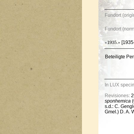
Fundort (origi
Fundort (norma
[1935
«1935.»
Beteiligte Pe
In LUX speci
Revisiones:
2
sponhemica
(
s.d.: C. Geng
Gmel.) D. A.