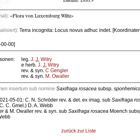
Datum: 1935.»
nal):
«Flora von Luxemburg Wiltz»
lisiert):
Terra incognita: Locus novus adhuc indet. [Koordinate
-00-00]
rsonen:
leg.
J.
J.
Witry
e herb.
J.
J.
Witry
rev. & syn.
C Gengler
rev. & syn.
M. Owaller
men insertum sub nomine
Saxifraga rosacea
subsp.
sponhemic
021-05-01: C. N. Schröder rev. & det. ex imag. sub
Saxifraga r
C. C. Gmel.) D. A. Webb
ler & M. Owaller rev. & syn. sub
Saxifraga rosacea
Moench subs
 Webb
zurück zur Liste