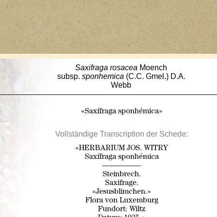
Saxifraga
rosacea
Moench
subsp.
sponhemica
(C.C. Gmel.) D.A.
Webb
«Saxífraga sponhémica»
Vollständige Transcription der Schede:
«HERBARIUM JOS. WITRY
Saxífraga sponhémica
—————
Steinbrech.
Saxifrage.
«Jesusblimchen.»
Flora von Luxemburg
Fundort: Wiltz