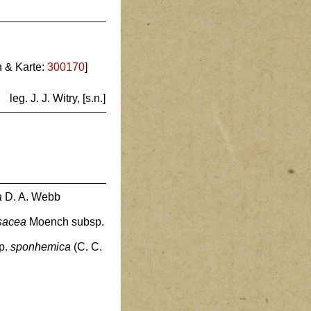
n & Karte:
300170
]
leg. J. J. Witry, [s.n.]
a
D. A. Webb
osacea
Moench subsp.
p.
sponhemica
(C. C.