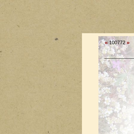
«
»
100772