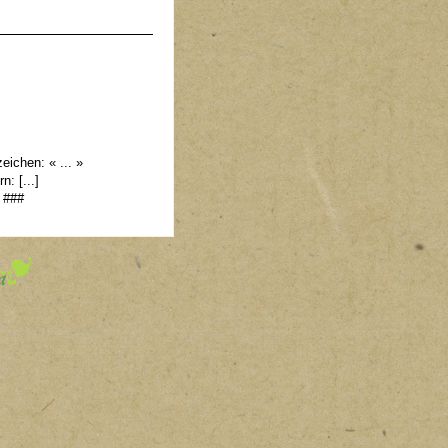
ichen: « ... »
: [...]
 ###