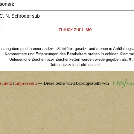
rsonen:
 C. N. Schröder sub
zurück zur Liste
inalangaben sind in einer
gesetzt und stehen in Anführungsze
anderen Schriftart
Kommentare und Ergänzungen des Bearbeiters stehen in eckigen Klammern
Unleserliche Zeichen bzw. Zeichenketten werden wiedergegeben als: # /
Datensatz zuletzt aktualisiert:
schutz
|
Impressum
— Diese Seite wird bereitgestellt von