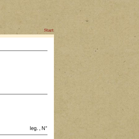
Start
leg. , N°