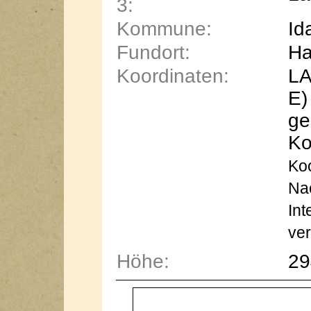
3:
Kommune:
Id
Fundort:
Ha
Koordinaten:
LA
E)
ge
Ko
Koo
Na
Int
ver
Höhe:
29