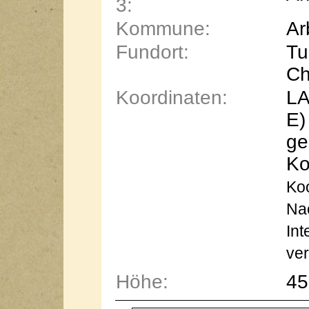
3:
Kommune:
Ar
Fundort:
Tu
Ch
Koordinaten:
LA
E)
ge
Ko
Koo
Na
Int
ver
Höhe:
45