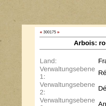
«
»
300175
Arbois: r
Land:
Fr
Verwaltungsebene
Ré
1:
Verwaltungsebene
Dé
2:
Verwaltungsebene
Ar