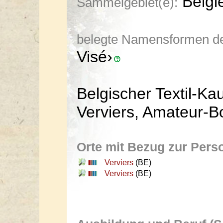
Belgie
Sammelgebiet(e):
belegte Namensformen de
Visé›
Belgischer Textil-K
Verviers, Amateur-Bo
Orte mit Bezug zur Pers
Verviers
(BE)
Verviers
(BE)