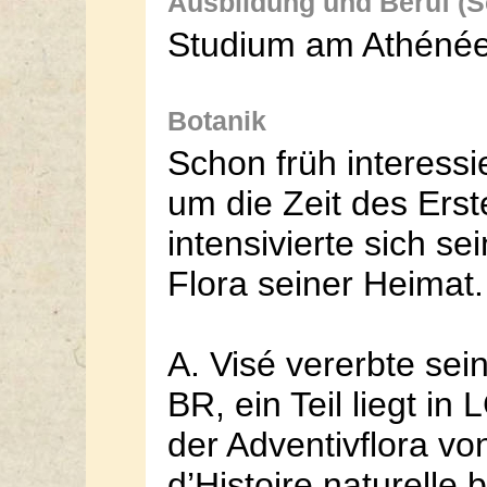
Ausbildung und Beruf (S
Studium am Athénée 
Botanik
Schon früh interessie
um die Zeit des Ers
intensivierte sich s
Flora seiner Heimat.
A. Visé vererbte se
BR, ein Teil liegt in
der Adventivflora vo
d’Histoire naturelle 