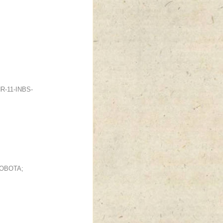
NR-11-INBS-
ENOBOTA;