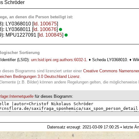
us Schröder
ege, an denen die Person beteiligt ist:
3): LY0368010 [
Id. 100675
]
3): LY0368011 [
Id. 100676
]
19): MPU1227091 [
Id. 100845
]
logischer Sortierung
Identifier (LSID):
urn:lsid:ipni.org:authors:6032-1
. ♦ Scheda LY0368010. ♦ Wik
e dieses Biogramms sind lizenziert unter einer
Creative Commons Namensne
leichen Bedingungen 3.0 Deutschland Lizenz
.
Elemente (z.B. Bilder) können andere Regelungen gelten, die möglicherweise R
lage:Internetquelle
für dieses Biogramm:
Datensatz erzeugt: 2021-03-09 17:00:25 • letzte Ä