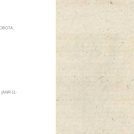
ENOBOTA;
 (ANR-11-