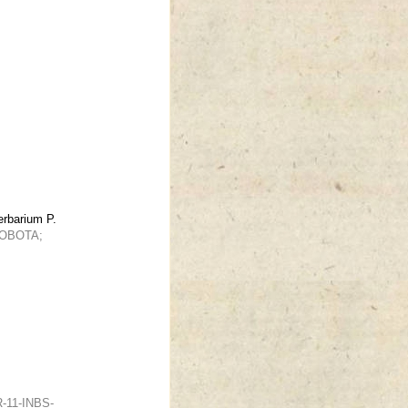
erbarium P.
ENOBOTA;
R-11-INBS-