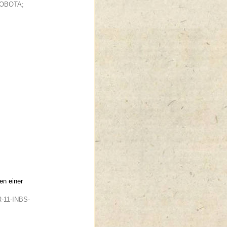
ENOBOTA;
en einer
R-11-INBS-