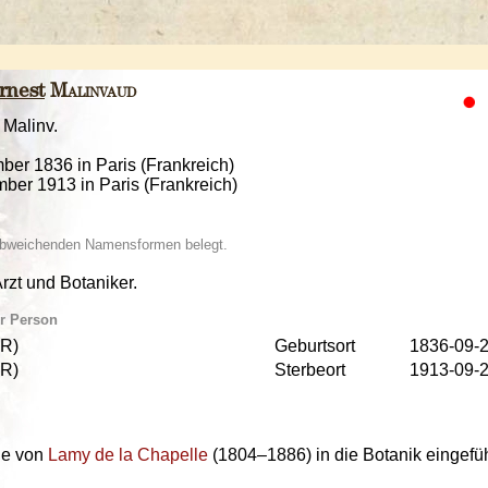
rnest
Malinvaud
 Malinv.
ber 1836 in Paris (Frankreich)
mber 1913 in Paris (Frankreich)
 abweichenden Namensformen belegt.
rzt und Botaniker.
ur Person
R)
Geburtsort
1836-09-
R)
Sterbeort
1913-09-
de von
Lamy de la Chapelle
(1804–1886) in die Botanik eingefüh