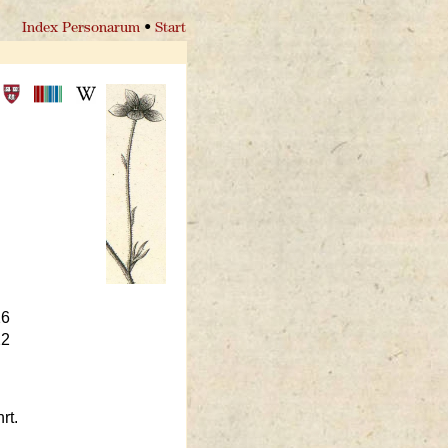
Index Personarum
•
Start
26
22
rt.