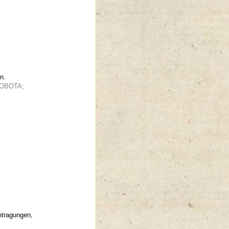
n.
ENOBOTA;
ntragungen,