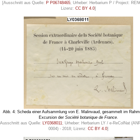
[Ausschnitt aus Quelle:
P P06748465
; Urheber: Herbarium P / Project: R
Lizenz:
CC BY 4.0
]
Abb. 4: Scheda einer Aufsammlung von E. Malinvaud, gesammelt im Rahm
Excursion der
Société botanique de France
.
[Ausschnitt aus Quelle:
LY0368011
; Urheber: Herbarium LY / e-ReColNat (AN
0004) - 2018; Lizenz:
CC BY 4.0
]