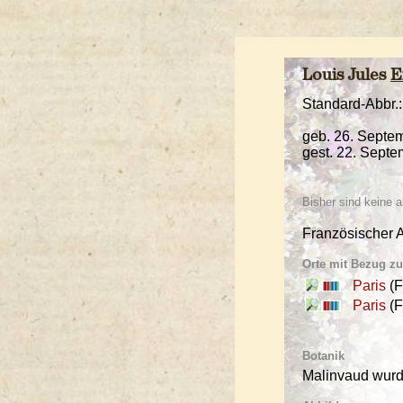
Louis Jules
E
Standard-Abbr.:
geb. 26. Septem
gest. 22. Septe
Bisher sind keine
Französischer A
Orte mit Bezug z
Paris
(F
Paris
(F
Botanik
Malinvaud wur