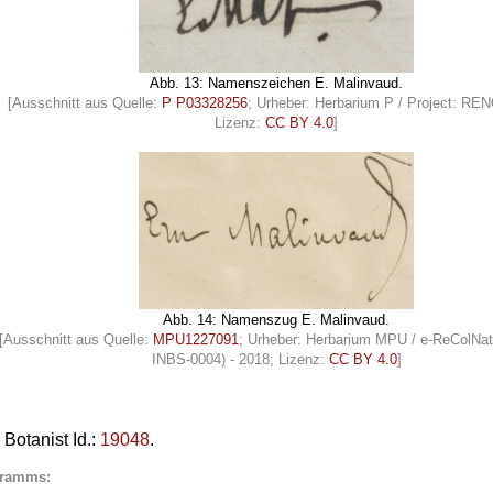
Abb. 13: Namenszeichen E. Malinvaud.
[Ausschnitt aus Quelle:
P P03328256
; Urheber: Herbarium P / Project: R
Lizenz:
CC BY 4.0
]
Abb. 14: Namenszug E. Malinvaud.
[Ausschnitt aus Quelle:
MPU1227091
; Urheber: Herbarium MPU / e-ReColNat
INBS-0004) - 2018; Lizenz:
CC BY 4.0
]
Botanist Id.:
19048
.
gramms: