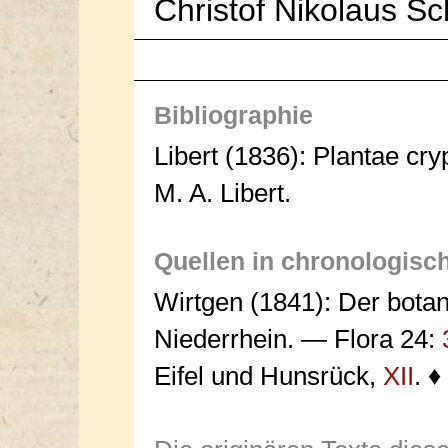
Christof Nikolaus S
Bibliographie
Libert (1836): Plantae cr
M. A. Libert.
Quellen in chronologisc
Wirtgen (1841): Der botan
Niederrhein. — Flora 24:
Eifel und Hunsrück,
XII
. ♦