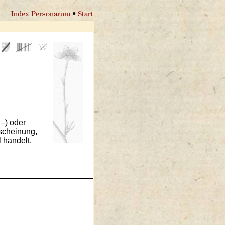
Index Personarum
•
Start
–) oder
rscheinung,
 handelt.