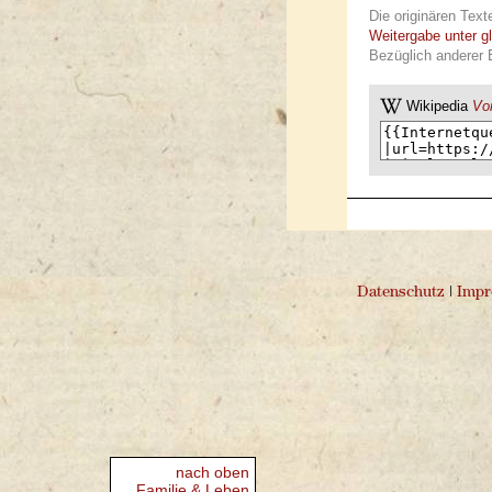
Die originären Text
Weitergabe unter g
Bezüglich anderer 
Wikipedia
Vor
Datenschutz
|
Imp
nach oben
Familie & Leben