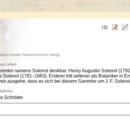
 abweichenden Namensformen belegt.
tes Leben
mmler namens Soleirol denkbar: Henry Augustin Soleirol (1792
Soleirol (1781–1863). Ersterer tritt seltener als Botaniker in E
on ausgehe, dass es sich bei diesem Sammler um J. F. Soleirol
gramms:
us Schröder