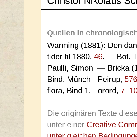
Christof Nikolaus S
Quellen in chronologisc
Warming (1881): Den dansk
tider til 1880,
46
. — Bot. 
Paulli, Simon. — Bricka (1
Bind, Münch - Peirup,
57
flora, Bind 1, Forord,
7–1
Die originären Texte dies
unter einer
Creative Com
unter gleichen Bedingung