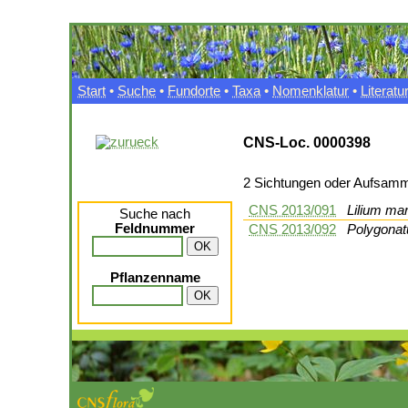
Start
•
Suche
•
Fundorte
•
Taxa
•
Nomenklatur
•
Literatu
CNS-Loc. 0000398
2 Sichtungen oder Aufsam
CNS 2013/091
Lilium ma
Suche nach
Feldnummer
CNS 2013/092
Polygonat
Pflanzenname