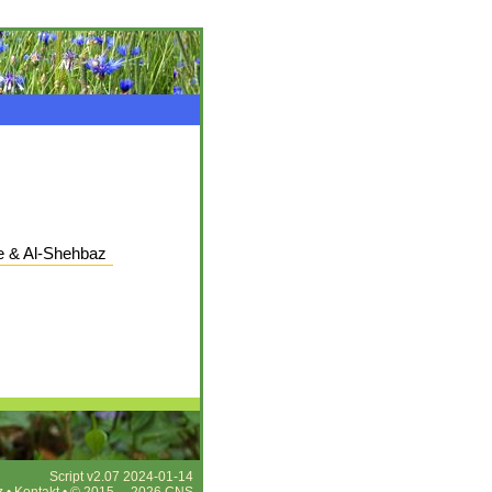
e & Al-Shehbaz
Script v2.07 2024-01-14