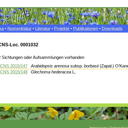
xa
•
Nomenklatur
•
Literatur
•
Projekte
•
Publikationen
•
Downloads
CNS-Loc. 0001032
2 Sichtungen oder Aufsammlungen vorhanden
CNS 2015/147
Arabidopsis arenosa
subsp.
borbasii
(Zapal.) O’Kan
CNS 2015/148
Glechoma hederacea
L.