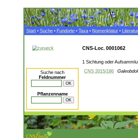
Start
•
Suche
•
Fundorte
•
Taxa
•
Nomenklatur
•
Literatu
CNS-Loc. 0001062
1 Sichtung oder Aufsamml
CNS 2015/186
Galeobdol
Suche nach
Feldnummer
Pflanzenname