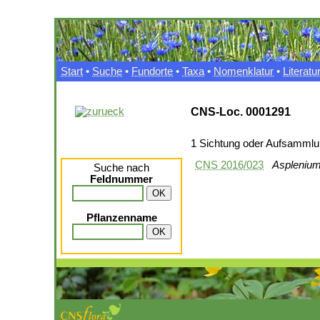
Start
•
Suche
•
Fundorte
•
Taxa
•
Nomenklatur
•
Literatu
CNS-Loc. 0001291
1 Sichtung oder Aufsamml
CNS 2016/023
Asplenium
Suche nach
Feldnummer
Pflanzenname