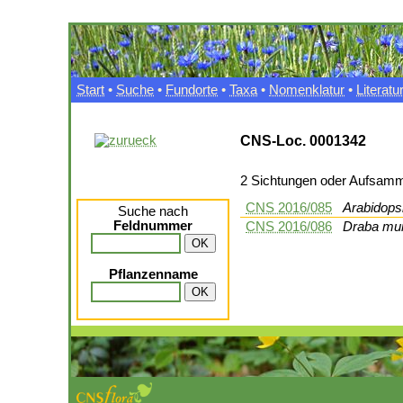
Start
•
Suche
•
Fundorte
•
Taxa
•
Nomenklatur
•
Literatu
CNS-Loc. 0001342
2 Sichtungen oder Aufsam
CNS 2016/085
Arabidops
Suche nach
Feldnummer
CNS 2016/086
Draba mur
Pflanzenname