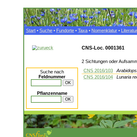
Start
•
Suche
•
Fundorte
•
Taxa
•
Nomenklatur
•
Literatu
CNS-Loc. 0001361
2 Sichtungen oder Aufsam
CNS 2016/103
Arabidops
Suche nach
Feldnummer
CNS 2016/104
Lunaria re
Pflanzenname