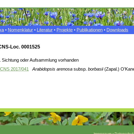
xa
•
Nomenklatur
•
Literatur
•
Projekte
•
Publikationen
•
Downloads
CNS-Loc. 0001525
1 Sichtung oder Aufsammlung vorhanden
CNS 2017/041
Arabidopsis arenosa
subsp.
borbasii
(Zapal.) O’Kan