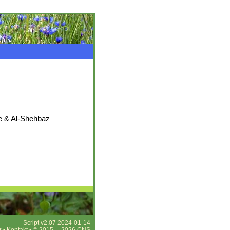
e & Al-Shehbaz
Script v2.07 2024-01-14