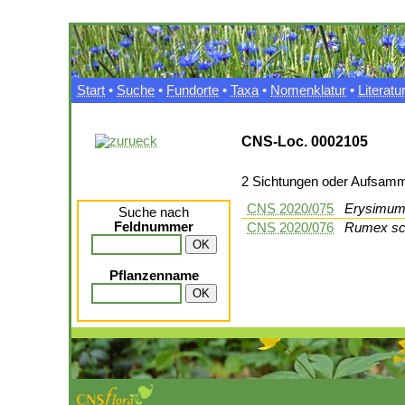
Start
•
Suche
•
Fundorte
•
Taxa
•
Nomenklatur
•
Literatu
CNS-Loc. 0002105
2 Sichtungen oder Aufsam
CNS 2020/075
Erysimum 
Suche nach
Feldnummer
CNS 2020/076
Rumex sc
Pflanzenname