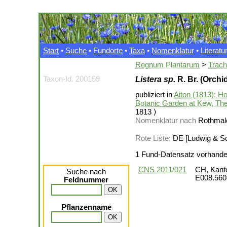
Start
•
Suche
•
Fundorte
•
Taxa
•
Nomenklatur
•
Literatu
Regnum Plantarum
>
Trac
Taxon-Id. 200159
Listera sp.
R. Br. (Orch
publiziert in
Aiton (1813): Ho
Botanic Garden at Kew, The 
1813 ⟩
Nomenklatur nach
Rothmale
Rote Liste:
DE [Ludwig & Schn
1 Fund-Datensatz vorhand
CNS 2011/021
CH, Kant
Suche nach
E008.560
Feldnummer
Pflanzenname