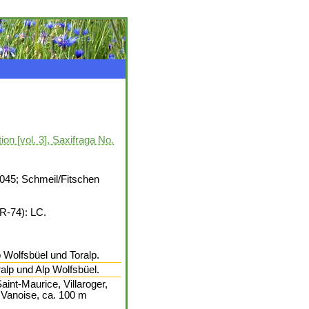
ion [vol. 3], Saxifraga No.
1045; Schmeil/Fitschen
FR-74): LC.
Wolfsbüel und Toralp.
lp und Alp Wolfsbüel.
Saint-Maurice, Villaroger,
a Vanoise, ca. 100 m