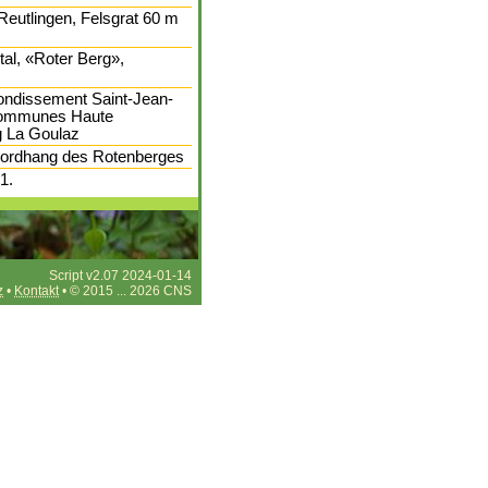
eutlingen, Felsgrat 60 m
al, «Roter Berg»,
ondissement Saint-Jean-
communes Haute
g La Goulaz
 Nordhang des Rotenberges
1.
Script v2.07 2024-01-14
z
•
Kontakt
• © 2015 ... 2026 CNS