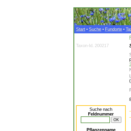
Start
•
Suche
•
Fundorte
•
Ta
Taxon-Id. 200217
p
3
L
Suche nach
Feldnummer
Pflanzenname