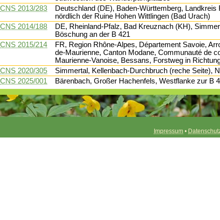
CNS 2013/283
Deutschland (DE), Baden-Württemberg, Landkreis R
nördlich der Ruine Hohen Wittlingen (Bad Urach)
CNS 2014/188
DE, Rheinland-Pfalz, Bad Kreuznach (KH), Simmert
Böschung an der B 421
CNS 2015/214
FR, Region Rhône-Alpes, Département Savoie, Arr
de-Maurienne, Canton Modane, Communauté de 
Maurienne-Vanoise, Bessans, Forstweg in Richtun
CNS 2020/305
Simmertal, Kellenbach-Durchbruch (reche Seite),
CNS 2025/001
Bärenbach, Großer Hachenfels, Westflanke zur B 4
Impressum
•
Datenschut