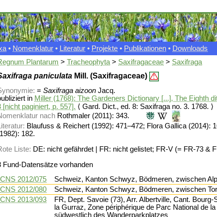
xa
•
Nomenklatur
•
Literatur
•
Projekte
•
Publikationen
•
Downloads
Regnum Plantarum
>
Tracheophyta
>
Saxifragaceae
>
Saxifraga
Saxifraga paniculata
Mill. (Saxifragaceae)
Synonymie:
=
Saxifraga aizoon
Jacq.
ubliziert in
Miller (1768): The Gardeners Dictionary [...], The Eighth dit
 [nicht paginiert, p. 557].
⟨ Gard. Dict., ed. 8: Saxifraga no. 3. 1768. ⟩
Nomenklatur nach
Rothmaler (2011): 343.
iteratur:
Blaufuss & Reichert (1992): 471–472; Flora Gallica (2014): 
(1982): 182.
Rote Liste:
DE: nicht gefährdet | FR: nicht gelistet; FR-V (= FR-73 & 
8 Fund-Datensätze vorhanden
CNS 2012/075
Schweiz, Kanton Schwyz, Bödmeren, zwischen Alp 
CNS 2012/080
Schweiz, Kanton Schwyz, Bödmeren, zwischen Tora
CNS 2013/093
FR, Dept. Savoie (73), Arr. Albertville, Cant. Bourg-
la Gurraz, Zone périphérique de Parc National de l
südwestlich des Wanderparkplatzes