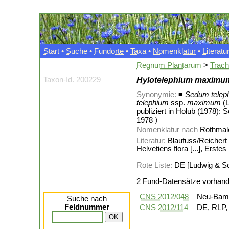
Start
•
Suche
•
Fundorte
•
Taxa
•
Nomenklatur
•
Literatu
Regnum Plantarum
>
Trac
Taxon-Id. 200229
Hylotelephium maximu
Synonymie:
≡
Sedum telep
telephium
ssp.
maximum
(L
publiziert in Holub (1978): 
1978 ⟩
Nomenklatur nach
Rothmale
Literatur:
Blaufuss/Reichert (1
Helvetiens flora [...], Ers
Rote Liste:
DE [Ludwig & Sch
2 Fund-Datensätze vorhan
CNS 2012/048
Neu-Bamb
Suche nach
Feldnummer
CNS 2012/114
DE, RLP, 