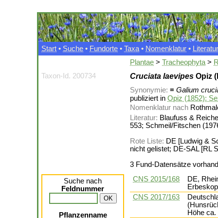
Start
•
Suche
•
Fundorte
•
Taxa
•
Nomenklatur
•
Literatu
Plantae
>
Tracheophyta
>
R
Taxon-Id. 200734
Cruciata laevipes
Opiz 
Synonymie:
≡
Galium cruci
publiziert in
Opiz (1852): S
Nomenklatur nach
Rothmale
Literatur:
Blaufuss & Reicher
553; Schmeil/Fitschen (1976
Rote Liste:
DE [Ludwig & Sch
nicht gelistet; DE-SAL [RL Sa
3 Fund-Datensätze vorhan
CNS 2015/168
DE, Rhein
Suche nach
Erbeskop
Feldnummer
CNS 2017/163
Deutschla
(Hunsrück
Höhe ca.
Pflanzenname