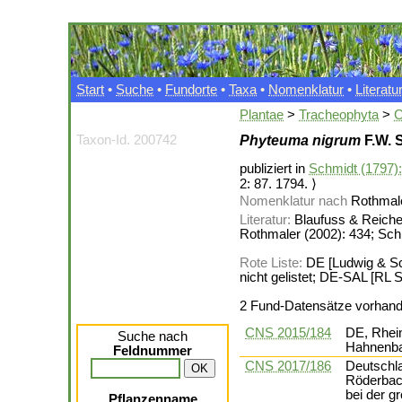
Start
•
Suche
•
Fundorte
•
Taxa
•
Nomenklatur
•
Literatu
Plantae
>
Tracheophyta
>
C
Taxon-Id. 200742
Phyteuma nigrum
F.W. 
publiziert in
Schmidt (1797):
2: 87. 1794. ⟩
Nomenklatur nach
Rothmale
Literatur:
Blaufuss & Reicher
Rothmaler (2002): 434; Sch
Rote Liste:
DE [Ludwig & Sch
nicht gelistet; DE-SAL [RL Sa
2 Fund-Datensätze vorhan
CNS 2015/184
DE, Rhein
Suche nach
Hahnenba
Feldnummer
CNS 2017/186
Deutschla
Röderbach
bei der g
Pflanzenname