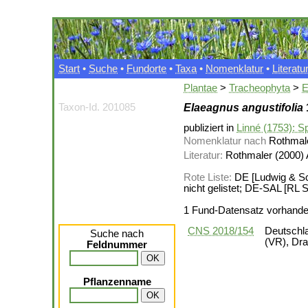
Start
•
Suche
•
Fundorte
•
Taxa
•
Nomenklatur
•
Literatu
Plantae
>
Tracheophyta
>
E
Taxon-Id. 201085
Elaeagnus angustifolia
publiziert in
Linné (1753): Sp
Nomenklatur nach
Rothmale
Literatur:
Rothmaler (2000) A
Rote Liste:
DE [Ludwig & Schn
nicht gelistet; DE-SAL [RL S
1 Fund-Datensatz vorhand
CNS 2018/154
Deutschl
Suche nach
(VR), Dra
Feldnummer
Pflanzenname