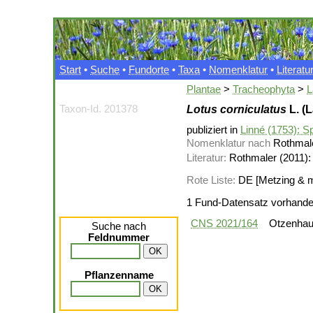
Start
•
Suche
•
Fundorte
•
Taxa
•
Nomenklatur
•
Literatu
Plantae
>
Tracheophyta
>
L
Taxon-Id. 201378
Lotus corniculatus
L. (
publiziert in
Linné (1753): S
Nomenklatur nach
Rothmale
Literatur:
Rothmaler (2011):
Rote Liste:
DE [Metzing & mu
1 Fund-Datensatz vorhand
CNS 2021/164
Otzenhau
Suche nach
Feldnummer
Pflanzenname