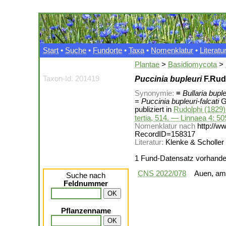
Start
•
Suche
•
Fundorte
•
Taxa
•
Nomenklatur
•
Literatu
Plantae
>
Basidiomycota
>
Taxon-Id. 201419
Puccinia bupleuri
F.Rud
Synonymie:
≡
Bullaria buple
=
Puccinia bupleuri-falcati
G
publiziert in
Rudolphi (1829)
tertia, 514. — Linnaea 4: 5
Nomenklatur nach
http://w
RecordID=158317
Literatur:
Klenke & Scholler 
1 Fund-Datensatz vorhand
CNS 2022/078
Auen, am
Suche nach
Feldnummer
Pflanzenname