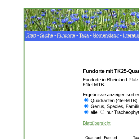
Start
•
Suche
•
Fundorte
•
Taxa
•
Nomenklatur
•
Literatu
Fundorte mit TK25-Quad
Fundorte in Rheinland-Pfalz
64tel-MTB.
Ergebnisse anzeigen sortie
Quadranten (4tel-MTB)
Genus, Species, Famili
alle
nur Tracheophyt
Blattübersicht
Quadrant : Fundort
Ta