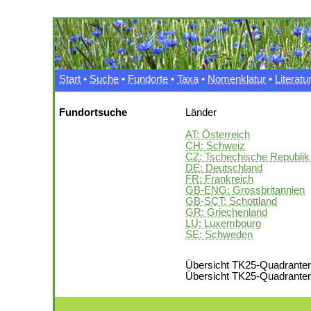
Start
•
Suche
•
Fundorte
•
Taxa
•
Nomenklatur
•
Literatu
Fundortsuche
Länder
AT: Österreich
CH: Schweiz
CZ: Tschechische Republik
DE: Deutschland
FR: Frankreich
GB-ENG: Grossbritannien
GB-SCT: Schottland
GR: Griechenland
LU: Luxembourg
SE: Schweden
Übersicht TK25-Quadranten
Übersicht TK25-Quadranten