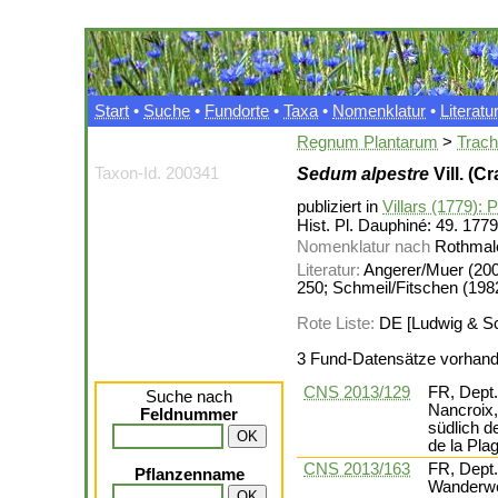
Start
•
Suche
•
Fundorte
•
Taxa
•
Nomenklatur
•
Literatu
Regnum Plantarum
>
Trac
Taxon-Id. 200341
Sedum alpestre
Vill. (C
publiziert in
Villars (1779): 
Hist. Pl. Dauphiné: 49. 1779
Nomenklatur nach
Rothmale
Literatur:
Angerer/Muer (2004
250; Schmeil/Fitschen (198
Rote Liste:
DE [Ludwig & Sch
3 Fund-Datensätze vorhan
CNS 2013/129
FR, Dept.
Suche nach
Nancroix,
Feldnummer
südlich d
de la Pla
CNS 2013/163
FR, Dept. 
Pflanzenname
Wanderwe