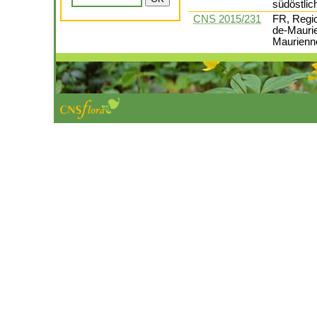
südöstlic
CNS 2015/231
FR, Regi
de-Mauri
Maurienn