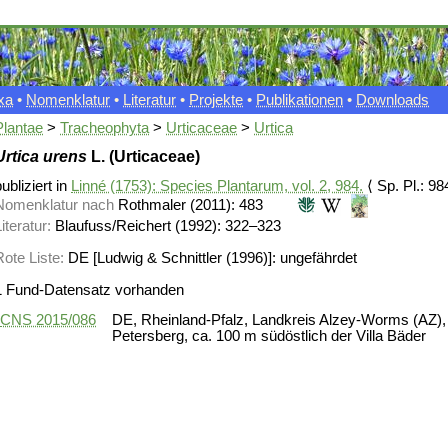
xa
•
Nomenklatur
•
Literatur
•
Projekte
•
Publikationen
•
Downloads
Plantae
>
Tracheophyta
>
Urticaceae
>
Urtica
Urtica urens
L. (Urticaceae)
ubliziert in
Linné (1753): Species Plantarum, vol. 2, 984.
⟨ Sp. Pl.: 98
Nomenklatur nach
Rothmaler (2011): 483
iteratur:
Blaufuss/Reichert (1992): 322–323
Rote Liste:
DE [Ludwig & Schnittler (1996)]: ungefährdet
1 Fund-Datensatz vorhanden
CNS 2015/086
DE, Rheinland-Pfalz, Landkreis Alzey-Worms (AZ), 
Petersberg, ca. 100 m südöstlich der Villa Bäder