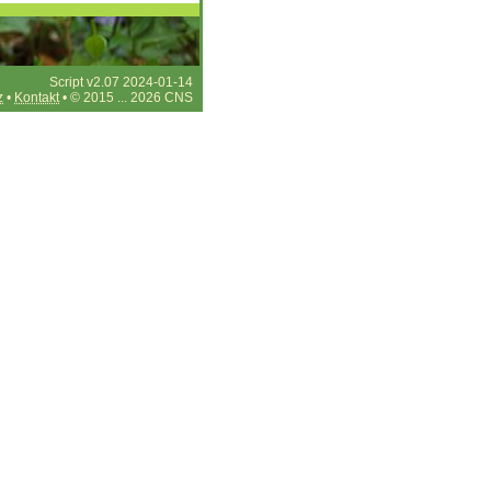
Script v2.07 2024-01-14
z
•
Kontakt
• © 2015 ... 2026 CNS