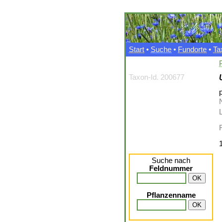
Start
•
Suche
•
Fundorte
•
Ta
Taxon-Id. 200677
p
L
Suche nach
Feldnummer
Pflanzenname