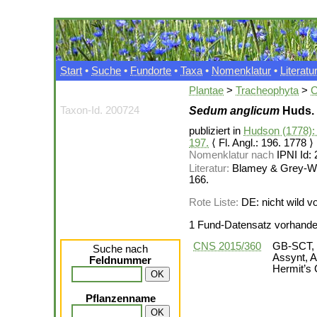
Start
•
Suche
•
Fundorte
•
Taxa
•
Nomenklatur
•
Literatu
Plantae
>
Tracheophyta
>
C
Taxon-Id. 200724
Sedum anglicum
Huds. 
publiziert in
Hudson (1778): F
197.
⟨ Fl. Angl.: 196. 1778 ⟩
Nomenklatur nach
IPNI Id:
Literatur:
Blamey & Grey-Wils
166.
Rote Liste:
DE: nicht wild 
1 Fund-Datensatz vorhand
CNS 2015/360
GB-SCT, S
Suche nach
Assynt, A
Feldnummer
Hermit’s 
Pflanzenname