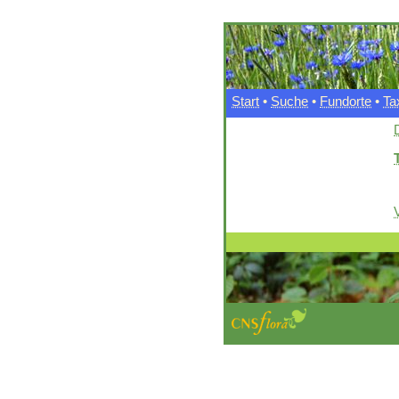
Start
•
Suche
•
Fundorte
•
Ta