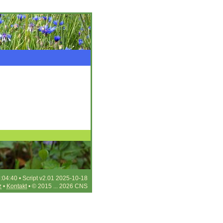
:04:40 • Script v2.01 2025-10-18
z
•
Kontakt
• © 2015 ... 2026 CNS