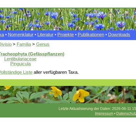
xa
•
Nomenklatur
•
Literatur
•
Projekte
•
Publikationen
•
Downloads
Divisio
>
Familia
>
Genus
Tracheophyta (Gefässpflanzen)
Lentibulariaceae
Pinguicula
Vollständige Liste
aller verfügbaren Taxa.
Letzte Aktualisierung der Daten: 2026-06-11 15
Impressum
•
Datenschut