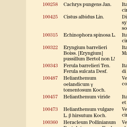
100258
Cachrys pungens Jan.
It
ci
100425
Cistus albidus Lin.
Di
sy
so
100315
Echinophora spinosa L.
It
ci
100322
Eryngium barrelieri
It
Boiss. [Eryngium]
Ma
pussillum Bertol non L!
100343
Ferula barrelieri Ten.
It
Ferula sulcata Desf.
di
100487
Helianthemum
Ve
co
oelandicum γ
tomentosum Koch.
100457
Helianthemum viride
It
et
100473
Helianthemum vulgare
Ve
ci
L. β hirsutum Koch.
100360
Heracleum Pollinianum
Ve