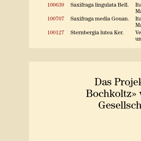
100639
Saxifraga lingulata Bell.
It
Ma
100707
Saxifraga media Gouan.
It
Ma
100127
Sternbergia lutea Ker.
Ve
u
Das Proje
Bochkoltz» 
Gesellsch