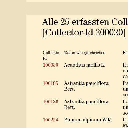
Alle 25 erfassten Co
[Collector-Id 200020]
Collectio-
Taxon wie geschrieben
Fu
Id
100030
Acanthus mollis L.
It
co
ca
100185
Astrantia pauciflora
It
Bert.
um
so
100186
Astrantia pauciflora
It
Bert.
um
so
100224
Bunium alpinum W.K.
It
Ma