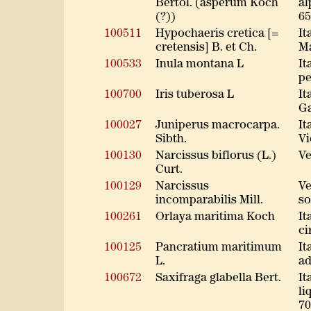
Bertol. (asperum Koch
al
(?))
65
100511
Hypochaeris cretica [=
It
cretensis] B. et Ch.
Ma
100533
Inula montana L
It
pe
100700
Iris tuberosa L
It
Ga
100027
Juniperus macrocarpa.
It
Sibth.
Vi
100130
Narcissus biflorus (L.)
Ve
Curt.
100129
Narcissus
Ve
incomparabilis Mill.
so
100261
Orlaya maritima Koch
It
ci
100125
Pancratium maritimum
It
L.
ad
100672
Saxifraga glabella Bert.
It
li
70