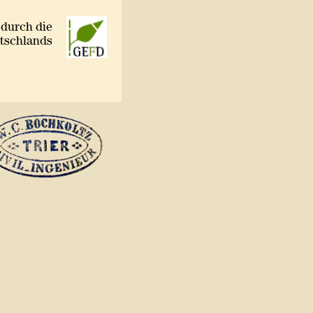
 durch die
utschlands